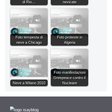
di Rio…
nevicate
Foto tempesta di
Foto proteste in
neve a Chicago
Algeria
Foto manifestazioni
Greepeace contro il
Neve a Milano 2010
Nucleare