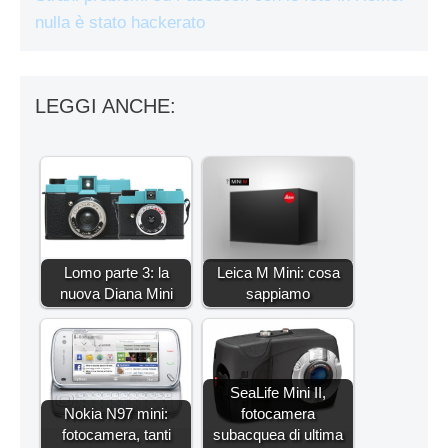
nulla è stato hackerato
LEGGI ANCHE:
Lomo parte 3: la
Leica M Mini: cosa
nuova Diana Mini
sappiamo
SeaLife Mini II,
Nokia N97 mini:
fotocamera
fotocamera, tanti
subacquea di ultima