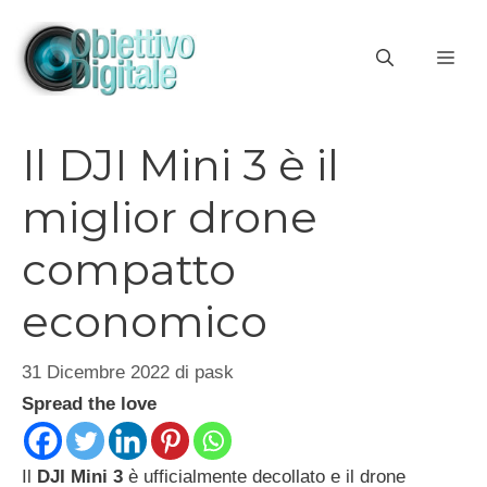
Vai
al
ME
contenuto
Il DJI Mini 3 è il
miglior drone
compatto
economico
31 Dicembre 2022
di
pask
Spread the love
Il
DJI Mini 3
è ufficialmente decollato e il drone