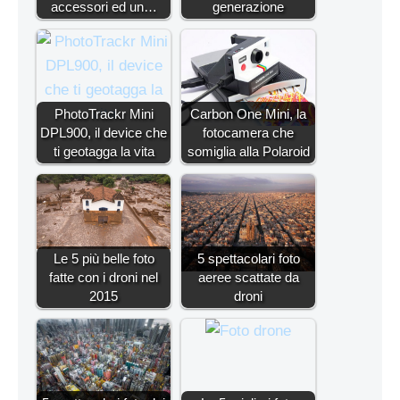
accessori ed un…
generazione
PhotoTrackr Mini
Carbon One Mini, la
DPL900, il device che
fotocamera che
ti geotagga la vita
somiglia alla Polaroid
Le 5 più belle foto
5 spettacolari foto
fatte con i droni nel
aeree scattate da
2015
droni