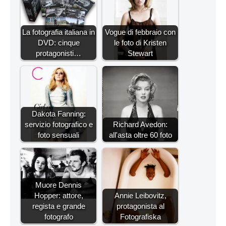
La fotografia italiana in
Vogue di febbraio con
DVD: cinque
le foto di Kristen
protagonisti…
Stewart
Dakota Fanning:
servizio fotografico e
Richard Avedon:
foto sensuali
all'asta oltre 60 foto
Muore Dennis
Hopper: attore,
Annie Leibovitz,
regista e grande
protagonista al
fotografo
Fotografiska