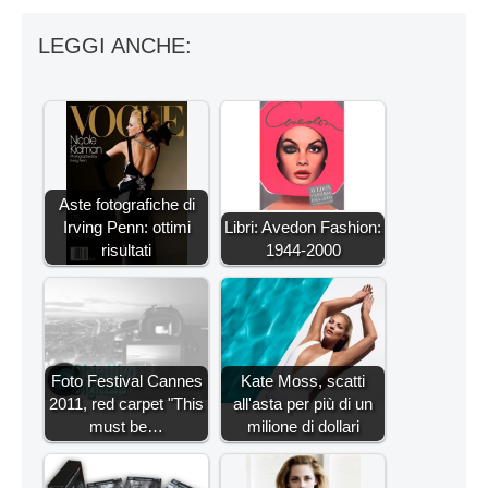
LEGGI ANCHE:
Aste fotografiche di
Irving Penn: ottimi
Libri: Avedon Fashion:
risultati
1944-2000
Foto Festival Cannes
Kate Moss, scatti
2011, red carpet "This
all'asta per più di un
must be…
milione di dollari