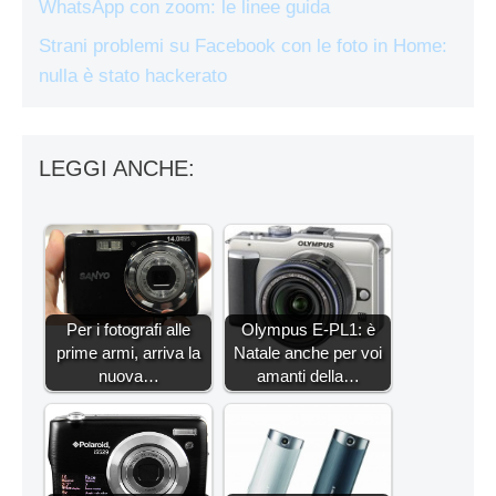
WhatsApp con zoom: le linee guida
Strani problemi su Facebook con le foto in Home:
nulla è stato hackerato
LEGGI ANCHE:
Per i fotografi alle
Olympus E-PL1: è
prime armi, arriva la
Natale anche per voi
nuova…
amanti della…