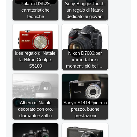
Polaroid IS529,
Sony Bloggie Touch:
caratteristiche
un regalo di Natale
tecniche
dedicato ai giovani
Idee regalo di Natale:
Nikon D7000:per
la Nikon Coolpix
immortalare i
S5100
momenti più belli…
Albero di Natale
Sanyo S1414, piccolo
decorato con oro,
prezzo, buone
diamanti e zaffiri
prestazioni