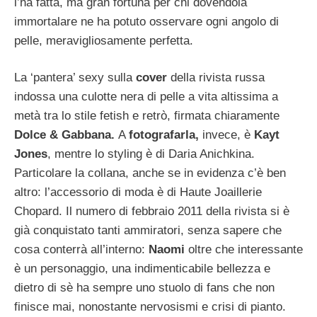
l’ha fatta, ma gran fortuna per chi dovendola
immortalare ne ha potuto osservare ogni angolo di
pelle, meravigliosamente perfetta.
La ‘pantera’ sexy sulla
cover
della rivista russa
indossa una culotte nera di pelle a vita altissima a
metà tra lo stile fetish e retrò, firmata chiaramente
Dolce & Gabbana.
A
fotografarla,
invece, è
Kayt
Jones
, mentre lo styling è di Daria Anichkina.
Particolare la collana, anche se in evidenza c’è ben
altro: l’accessorio di moda è di Haute Joaillerie
Chopard. Il numero di febbraio 2011 della rivista si è
già conquistato tanti ammiratori, senza sapere che
cosa conterrà all’interno:
Naomi
oltre che interessante
è un personaggio, una indimenticabile bellezza e
dietro di sè ha sempre uno stuolo di fans che non
finisce mai, nonostante nervosismi e crisi di pianto.