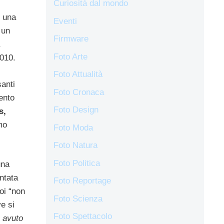
Curiosità dal mondo
è una
Eventi
 un
Firmware
Foto Arte
2010.
Foto Attualità
santi
Foto Cronaca
ento
Foto Design
s,
mo
Foto Moda
Foto Natura
Foto Politica
una
ntata
Foto Reportage
noi “non
Foto Scienza
e si
Foto Spettacolo
o avuto