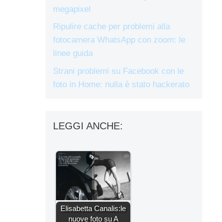
megapixel
Ripulire cache per problemi alla
fotocamera WhatsApp con zoom: le
linee guida
Strani problemi su Facebook con le
foto in Home: nulla è stato hackerato
LEGGI ANCHE:
Elisabetta Canalis:le
nuove foto su A