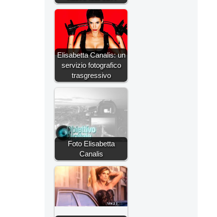
Elisabetta Canalis: un
servizio fotografico
trasgressivo
Foto Elisabetta
Canalis