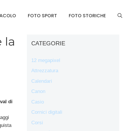
TACOLO
FOTO SPORT
FOTO STORICHE
 la
CATEGORIE
12 megapixel
Attrezzatura
Calendari
Canon
val di
Casio
,
Cornici digitali
aggi
Corsi
quista