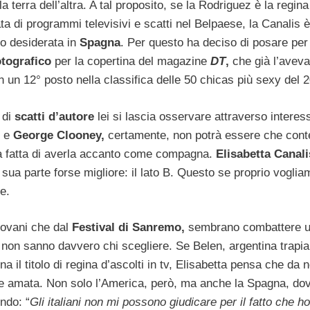
a terra dell’altra. A tal proposito, se la Rodriguez è la regina
ta di programmi televisivi e scatti nel Belpaese, la Canalis 
o desiderata in
Spagna
. Per questo ha deciso di posare per
otografico
per la copertina del magazine
DT
,
che già l’aveva
 un 12° posto nella classifica delle 50 chicas più sexy del 
 di
scatti d’autore
lei si lascia osservare attraverso interes
e
George Clooney,
certamente, non potrà essere che cont
ta fatta di averla accanto come compagna.
Elisabetta Canali
a sua parte forse migliore: il lato B. Questo se proprio voglia
e.
iovani che dal
Festival di Sanremo,
sembrano combattere 
 non sanno davvero chi scegliere. Se Belen, argentina trapia
a il titolo di regina d’ascolti in tv, Elisabetta pensa che da 
lla e amata. Non solo l’America, però, ma anche la Spagna, dov
ndo: “
Gli italiani non mi possono giudicare per il fatto che h