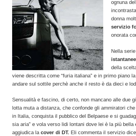
ognuna dell
incontrasta
donna molt
servizio f
onorata con
Nella serie
istantanee
della scel
viene descritta come “furia italiana” e in primo piano l
andare sul sottile perchè anche il resto è da dieci e lod
Sensualità e fascino, di certo, non mancano alle due g
lotta muta a distanza, che confonde gli ammiratori che
in Italia, conquista il pubblico del Belpaese e si guadagn
sia aria” e vola verso lidi lontani dove lei è la più be
aggiudica la
cover di DT.
Eli commenta il servizio dice