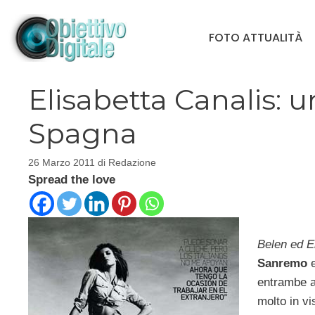
Vai
al
FOTO ATTUALITÀ
contenuto
Elisabetta Canalis: u
Spagna
26 Marzo 2011
di
Redazione
Spread the love
Belen ed E
Sanremo
entrambe a
molto in vi