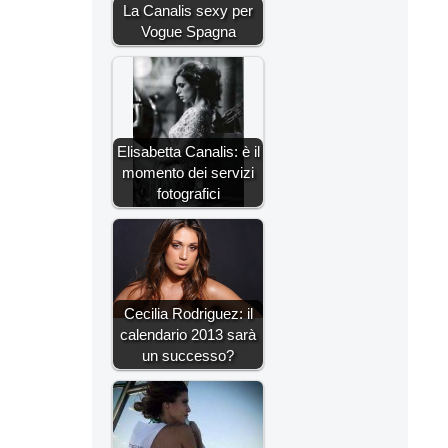
La Canalis sexy per
Vogue Spagna
Elisabetta Canalis: è il
momento dei servizi
fotografici
Cecilia Rodriguez: il
calendario 2013 sarà
un successo?