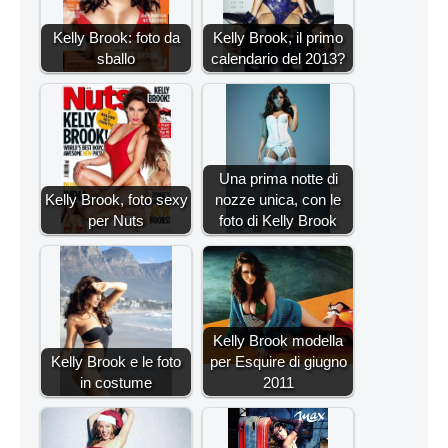
Kelly Brook: foto da
Kelly Brook, il primo
sballo
calendario del 2013?
Una prima notte di
Kelly Brook, foto sexy
nozze unica, con le
per Nuts
foto di Kelly Brook
Kelly Brook modella
Kelly Brook e le foto
per Esquire di giugno
in costume
2011