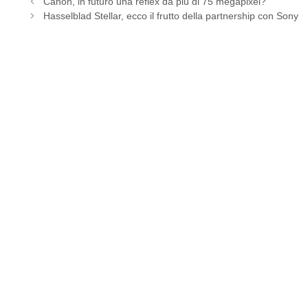
Canon, in futuro una reflex da più di 75 megapixel?
Hasselblad Stellar, ecco il frutto della partnership con Sony