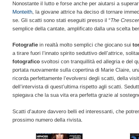
Nonostante il lutto e forse anche per aiutarsi a supe
Monteith
, la giovane attrice ha deciso di tornare immed
se. Gli scatti sono stati eseguiti presso il “
The Crescen
semplice della cantate, amplificato dalla una scelta ben
Fotografie
in realtà molto semplici che giocano sui
to
a tirare fuori l’innato spirito seduttivo dell’attrice, sol
fotografico
svoltosi con tranquillità ed allegria e del
portata nuovamente sulla copertina di Marie Claire, una
ricorda perfettamente l’evolversi degli scatti, della vi
dell’intervista di quest’ultima rispetto agli scatti. Sedu
spiegava che la sua vita era perfetta grazie al sostegn
Scatti d’autore davvero belli ed interessanti, che potre
prossimo numero della rivista.