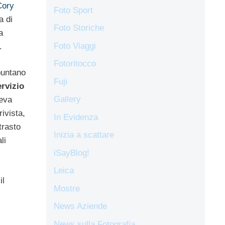
Cory
Foto Sport
a di
Foto Storiche
a
Foto Viaggi
.
Fotoritocco
 puntano
Fuji
rvizio
Gallery
veva
 rivista,
In Evidenza
trasto
Inizia a scattare
li
iSayBlog!
Leica
il
Mostre
News Aziende
News sulla Fotografia