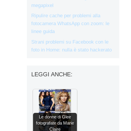
megapixel
Ripulire cache per problemi alla
fotocamera WhatsApp con zoom: le
linee guida
Strani problemi su Facebook con le
foto in Home: nulla è stato hackerato
LEGGI ANCHE:
Le donne di Glee
fotografate da Marie
Claire