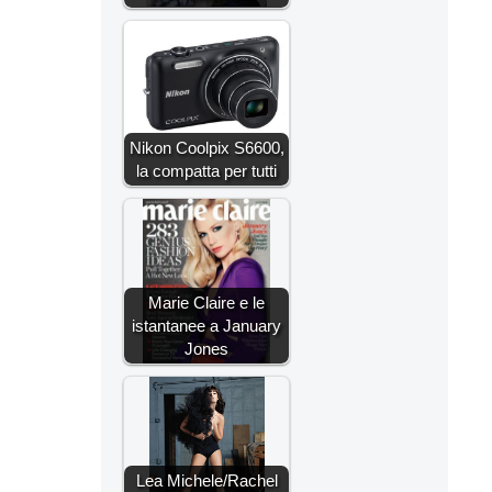
Nikon Coolpix S6600,
la compatta per tutti
Marie Claire e le
istantanee a January
Jones
Lea Michele/Rachel