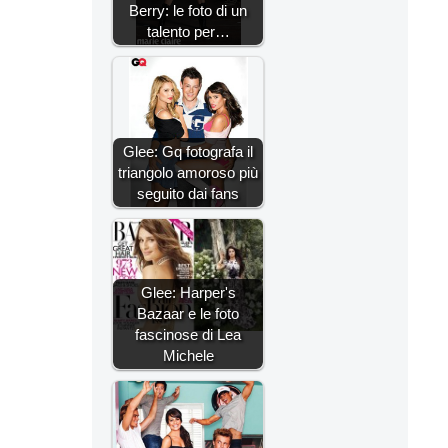
Berry: le foto di un
talento per…
Glee: Gq fotografa il
triangolo amoroso più
seguito dai fans
Glee: Harper's
Bazaar e le foto
fascinose di Lea
Michele