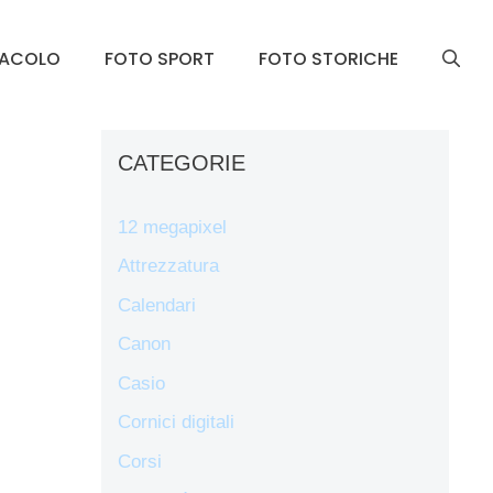
TACOLO
FOTO SPORT
FOTO STORICHE
CATEGORIE
12 megapixel
Attrezzatura
Calendari
Canon
Casio
Cornici digitali
Corsi