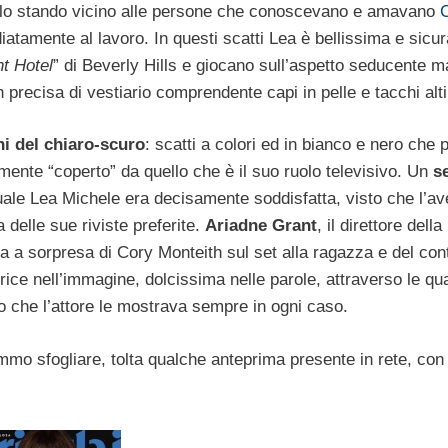
rarlo stando vicino alle persone che conoscevano e amavano
iatamente al lavoro. In questi scatti Lea è bellissima e sicur
t Hotel
” di Beverly Hills e giocano sull’aspetto seducente m
 precisa di vestiario comprendente capi in pelle e tacchi alti
ni del chiaro-
scuro
: scatti a colori ed in bianco e nero che
itamente “coperto” da quello che è il suo ruolo televisivo. Un
se
 quale Lea Michele era decisamente soddisfatta, visto che l’a
 delle sue riviste preferite.
Ariadne Grant
, il direttore della
sita a sorpresa di Cory Monteith sul set alla ragazza e del con
ttrice nell’immagine, dolcissima nelle parole, attraverso le qua
o che l’attore le mostrava sempre in ogni caso.
mmo sfogliare, tolta qualche anteprima presente in rete, con 