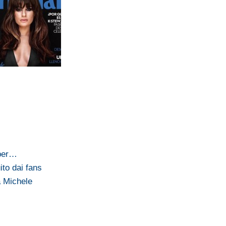
 per…
ito dai fans
a Michele