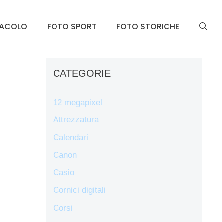
TACOLO
FOTO SPORT
FOTO STORICHE
CATEGORIE
12 megapixel
Attrezzatura
Calendari
Canon
Casio
Cornici digitali
Corsi