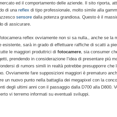
ercato ed il comportamento delle aziende. Il sito riporta, at
do di una
reflex
di tipo professionale, molto simile alla gamm
pazzesco
sensore
dalla potenza grandiosa. Questo è il massi
ado di assicurare.
 fotocamera reflex ovviamente non si sa nulla., anche se la 
e esistente, sarà in grado di effettuare raffiche di scatti a pi
tte le maggiori produttrici di
fotocamere
, sia consumer ch
etti, prendendo in considerazione l’idea di presentare più mo
fondersi di rumors simili in realtà potrebbe presupporre che 
nno. Ovviamente fare supposizioni maggiori è prematuro anc
re un nuovo punto nella battaglia dei megapixel con la conco
denti degli ultimi anni con il passaggio dalla D700 alla D800. 
rto vi terremo informati su eventuali sviluppi.