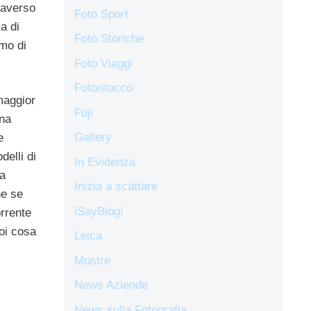
taverso
Foto Sport
a di
Foto Storiche
mo di
Foto Viaggi
Fotoritocco
maggior
Fuji
ena
Gallery
e
delli di
In Evidenza
la
Inizia a scattare
he se
iSayBlog!
rrente
Voi cosa
Leica
Mostre
News Aziende
News sulla Fotografia