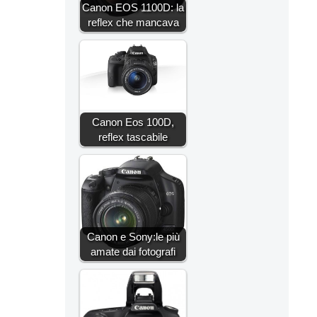
Canon EOS 1100D: la
reflex che mancava
Canon Eos 100D,
reflex tascabile
Canon e Sony:le più
amate dai fotografi