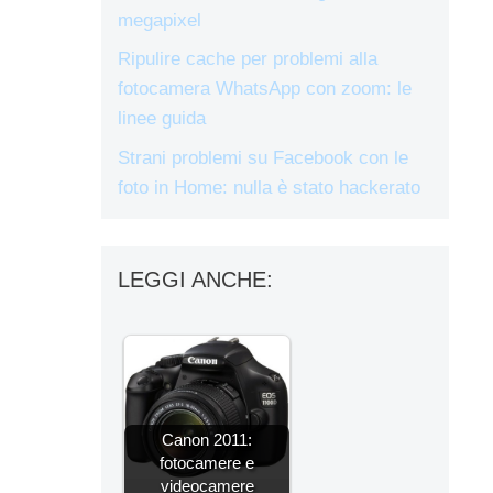
megapixel
Ripulire cache per problemi alla
fotocamera WhatsApp con zoom: le
linee guida
Strani problemi su Facebook con le
foto in Home: nulla è stato hackerato
LEGGI ANCHE:
Canon 2011:
fotocamere e
videocamere