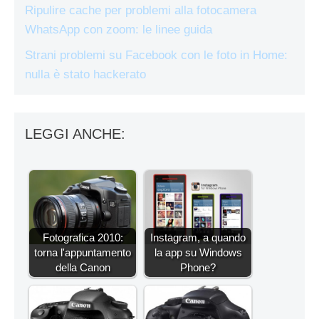
Ripulire cache per problemi alla fotocamera
WhatsApp con zoom: le linee guida
Strani problemi su Facebook con le foto in Home:
nulla è stato hackerato
LEGGI ANCHE:
Fotografica 2010:
Instagram, a quando
torna l'appuntamento
la app su Windows
della Canon
Phone?