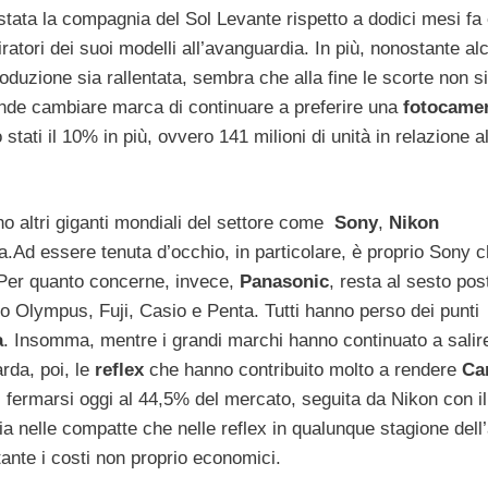
stata la compagnia del Sol Levante rispetto a dodici mesi fa
iratori dei suoi modelli all’avanguardia. In più, nonostante al
roduzione sia rallentata, sembra che alla fine le scorte non s
ende cambiare marca di continuare a preferire una
fotocame
stati il 10% in più, ovvero 141 milioni di unità in relazione al
ano altri giganti mondiali del settore come
Sony
,
Nikon
ta.Ad essere tenuta d’occhio, in particolare, è proprio Sony 
. Per quanto concerne, invece,
Panasonic
, resta al sesto pos
lo Olympus, Fuji, Casio e Penta. Tutti hanno perso dei punti
a
. Insomma, mentre i grandi marchi hanno continuato a salir
rda, poi, le
reflex
che hanno contribuito molto a rendere
Ca
i fermarsi oggi al 44,5% del mercato, seguita da Nikon con i
 nelle compatte che nelle reflex in qualunque stagione dell
ante i costi non proprio economici.