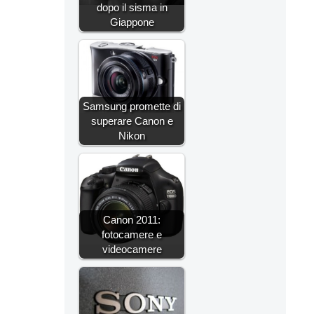
dopo il sisma in
Giappone
Samsung promette di
superare Canon e
Nikon
Canon 2011:
fotocamere e
videocamere