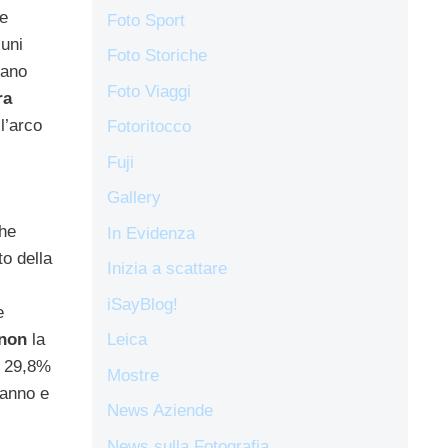
 e
Foto Sport
cuni
Foto Storiche
iano
Foto Viaggi
ra
l’arco
Fotoritocco
Fuji
Gallery
che
In Evidenza
to della
Inizia a scattare
iSayBlog!
e
Leica
non
la
l 29,8%
Mostre
’anno e
News Aziende
News sulla Fotografia