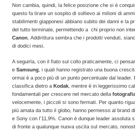
Non cambia, quindi, la felice posizione che si è conqui
questo fa tirare un sospito di sollievo ai milioni di amm
stabilimenti giapponesi abbiano subito dei danni e la p
del tutto terminate, permettendo a chi proprio non int
Canon.
Addirittura sembra che i prodotti venduti, siano 
di dodici mesi.
A seguirla, con il fiato sul collo praticamente, ci pens
e
Samsung
, i quali hanno registrato una buona cresci
ormai è a poco più di un punto percentuale dal leader
classifica dietro a
Kodak
, mentre è in leggerissimo ca
fondamentali per crescere nel mercato della
fotografi
velocemente, i piccoli si sono fermati. Per quanto rigua
più amata da tutto il globo, hanno permesso al brand d
e Sony con l’11,9%. Canon è dunque leader assoluta sia
di fronte a qualunque nuova uscita sul mercato, nonost