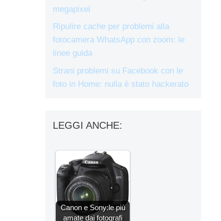
megapixel
Ripulire cache per problemi alla
fotocamera WhatsApp con zoom: le
linee guida
Strani problemi su Facebook con le
foto in Home: nulla è stato hackerato
LEGGI ANCHE:
Canon e Sony:le più
amate dai fotografi