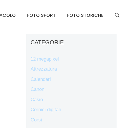
TACOLO
FOTO SPORT
FOTO STORICHE
CATEGORIE
12 megapixel
Attrezzatura
Calendari
Canon
Casio
Cornici digitali
Corsi