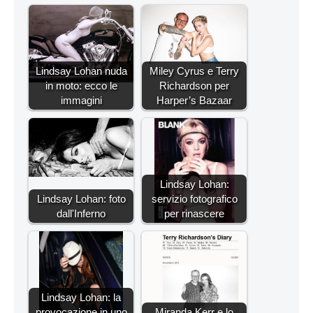
Lindsay Lohan nuda
Miley Cyrus e Terry
in moto: ecco le
Richardson per
immagini
Harper’s Bazaar
Lindsay Lohan:
Lindsay Lohan: foto
servizio fotografico
dall'Inferno
per rinascere
Lindsay Lohan: la
provocazione in uno
Miranda Kerr e lo