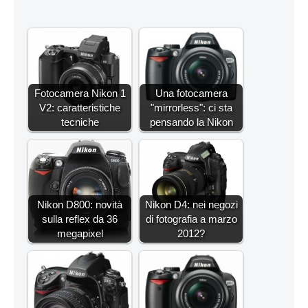
Fotocamera Nikon 1
Una fotocamera
V2: caratteristiche
"mirrorless": ci sta
tecniche
pensando la Nikon
Nikon D800: novità
Nikon D4: nei negozi
sulla reflex da 36
di fotografia a marzo
megapixel
2012?