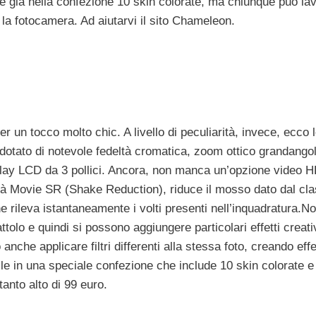
rete già nella confezione 10 skin colorate, ma chiunque può la
con la fotocamera. Ad aiutarvi il sito Chameleon.
r un tocco molto chic. A livello di peculiarità, invece, ecco 
l dotato di notevole fedeltà cromatica, zoom ottico grandango
lay LCD da 3 pollici. Ancora, non manca un’opzione video 
lità Movie SR (Shake Reduction), riduce il mosso dato dal cl
he rileva istantaneamente i volti presenti nell’inquadratura.No
ttolo e quindi si possono aggiungere particolari effetti creativ
che applicare filtri differenti alla stessa foto, creando effe
ile in una speciale confezione che include 10 skin colorate e
tanto alto di 99 euro.