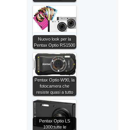
Nuovo look per la
Pentax Optio RS1500
Pentax Optio W90, la
fotocamera che
resiste quasi a tutto
Pentax Optio LS
1000:tutte le