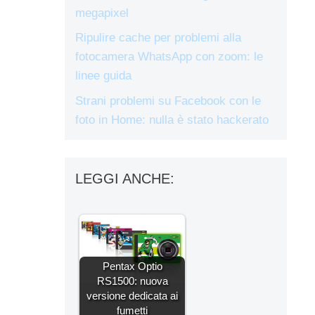
megapixel
Ripulire cache per problemi alla
fotocamera WhatsApp con zoom: le
linee guida
Strani problemi su Facebook con le
foto in Home: nulla è stato hackerato
LEGGI ANCHE:
Pentax Optio
RS1500: nuova
versione dedicata ai
fumetti