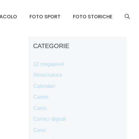
TACOLO
FOTO SPORT
FOTO STORICHE
CATEGORIE
12 megapixel
Attrezzatura
Calendari
Canon
Casio
Cornici digitali
Corsi