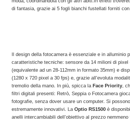
moda, coordinandola con gli altri abiti.In effetti trove
di fantasia, grazie ai 5 fogli bianchi fustellati forniti 
Il design della fotocamera è essenziale e in alluminio pe
caratteristiche tecniche: sensore da 14 milioni di pixe
(equivalente ad un 28-112mm in formato 35mm) e disp
(1280 x 720 pixel a 30 fps) e, grazie all’evoluta moda
tremolio della mano. In più, spicca la
Face Priority
, c
filtri digitali presenti: Retrò, Seppia o Fotocamera gioca
fotografie, senza dover usare un computer. Si possono an
estremamente innovativi. La
Optio RS1500
è disponib
anelli intercambiabili dell’obiettivo al prezzo nemmeno 