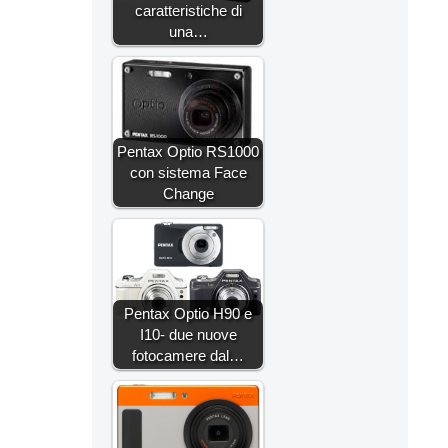
caratteristiche di
una…
Pentax Optio RS1000
con sistema Face
Change
Pentax Optio H90 e
I10- due nuove
fotocamere dal…