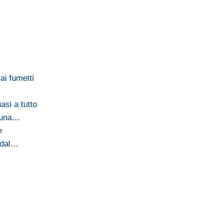
ai fumetti
asi a tutto
i una…
e
 dal…