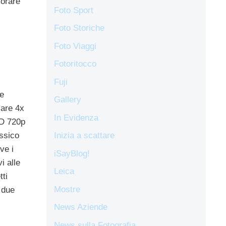
vorare
Foto Sport
Foto Storiche
Foto Viaggi
Fotoritocco
Fuji
le
Gallery
lare 4x
In Evidenza
HD 720p
assico
Inizia a scattare
ve i
iSayBlog!
i alle
Leica
tti
Mostre
 due
News Aziende
News sulla Fotografia