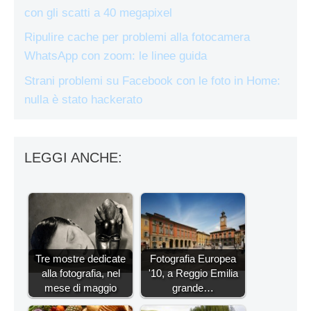
con gli scatti a 40 megapixel
Ripulire cache per problemi alla fotocamera
WhatsApp con zoom: le linee guida
Strani problemi su Facebook con le foto in Home:
nulla è stato hackerato
LEGGI ANCHE:
Tre mostre dedicate
Fotografia Europea
alla fotografia, nel
'10, a Reggio Emilia
mese di maggio
grande…