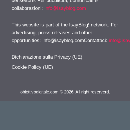
del settore. Per pubblicità, comunicati e
collaborazioni:
info@isayblog.com
This website is part of the IsayBlog! network. For
advertising, press releases and other
opportunities:
info@isayblog.comContattaci
:
info@isa
Dichiarazione sulla Privacy (UE)
Cookie Policy (UE)
obiettivodigitale.com © 2026. All right reserverd.