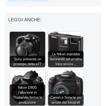
LEGGI ANCHE:
La Nikon starebbe
Sony presenta un
lavorando ad un'altra
prototipo della a77
fotocamera…
Nikon D800:
l'alluvione in
Thailandia ferma la
Canon e Sony:le più
produzione
amate dai fotografi