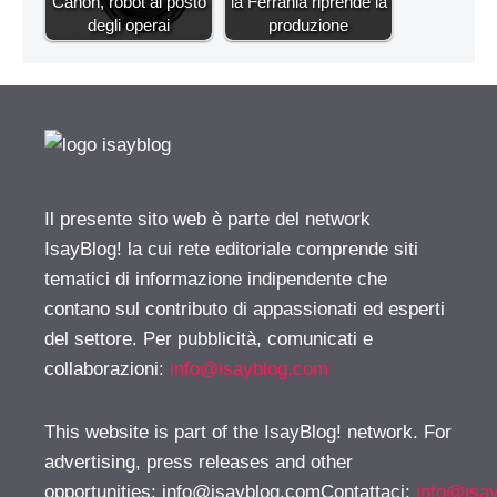
Canon, robot al posto
la Ferrania riprende la
degli operai
produzione
Il presente sito web è parte del network
IsayBlog! la cui rete editoriale comprende siti
tematici di informazione indipendente che
contano sul contributo di appassionati ed esperti
del settore. Per pubblicità, comunicati e
collaborazioni:
info@isayblog.com
This website is part of the IsayBlog! network. For
advertising, press releases and other
opportunities:
info@isayblog.comContattaci
:
info@isa