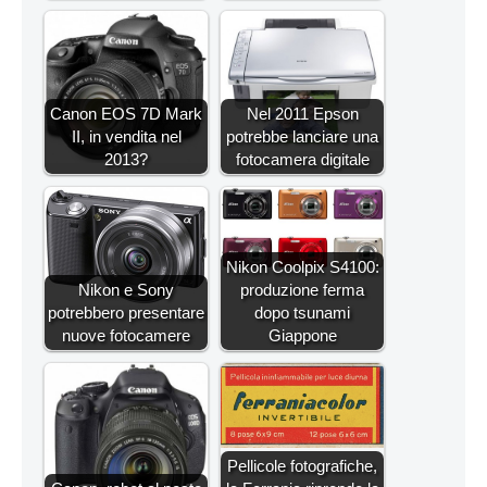
Canon EOS 7D Mark
Nel 2011 Epson
II, in vendita nel
potrebbe lanciare una
2013?
fotocamera digitale
Nikon Coolpix S4100:
Nikon e Sony
produzione ferma
potrebbero presentare
dopo tsunami
nuove fotocamere
Giappone
Pellicole fotografiche,