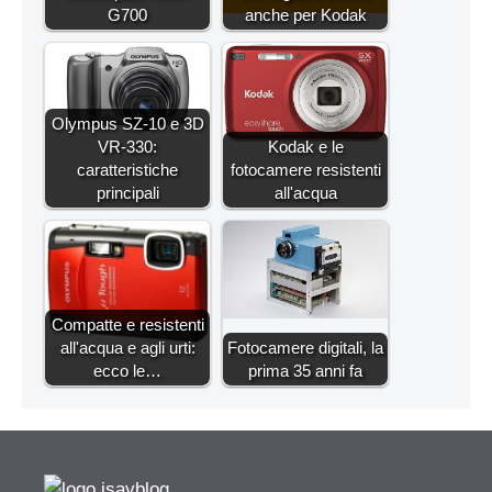
G700
anche per Kodak
Olympus SZ-10 e 3D
VR-330:
Kodak e le
caratteristiche
fotocamere resistenti
principali
all'acqua
Compatte e resistenti
all'acqua e agli urti:
Fotocamere digitali, la
ecco le…
prima 35 anni fa