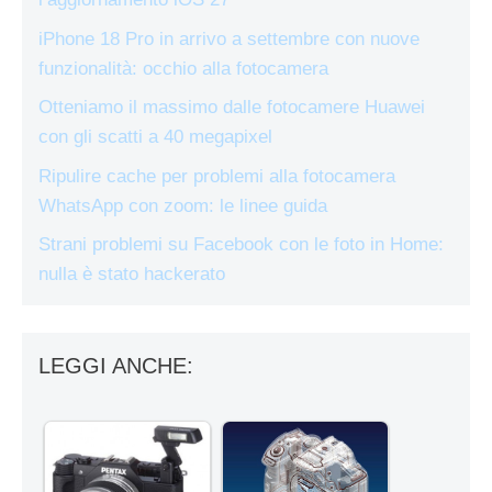
iPhone 18 Pro in arrivo a settembre con nuove
funzionalità: occhio alla fotocamera
Otteniamo il massimo dalle fotocamere Huawei
con gli scatti a 40 megapixel
Ripulire cache per problemi alla fotocamera
WhatsApp con zoom: le linee guida
Strani problemi su Facebook con le foto in Home:
nulla è stato hackerato
LEGGI ANCHE: