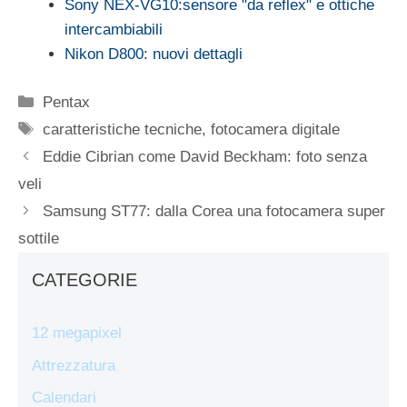
Sony NEX-VG10:sensore "da reflex" e ottiche
intercambiabili
Nikon D800: nuovi dettagli
Categorie
Pentax
Tag
caratteristiche tecniche
,
fotocamera digitale
Eddie Cibrian come David Beckham: foto senza
veli
Samsung ST77: dalla Corea una fotocamera super
sottile
CATEGORIE
12 megapixel
Attrezzatura
Calendari