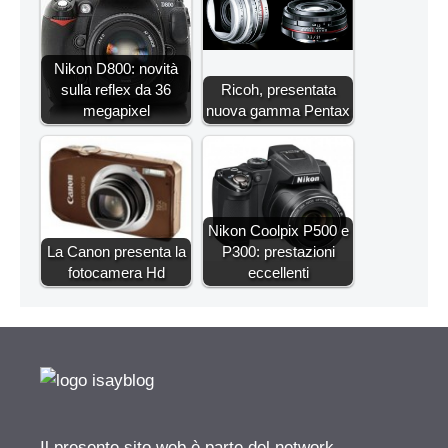
Nikon D800: novità
sulla reflex da 36
Ricoh, presentata
megapixel
nuova gamma Pentax
Nikon Coolpix P500 e
La Canon presenta la
P300: prestazioni
fotocamera Hd
eccellenti
Il presente sito web è parte del network