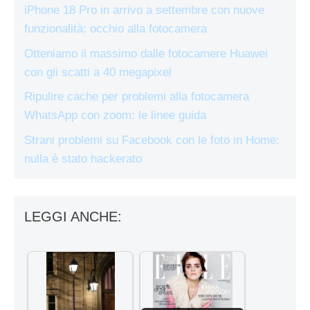
iPhone 18 Pro in arrivo a settembre con nuove
funzionalità: occhio alla fotocamera
Otteniamo il massimo dalle fotocamere Huawei
con gli scatti a 40 megapixel
Ripulire cache per problemi alla fotocamera
WhatsApp con zoom: le linee guida
Strani problemi su Facebook con le foto in Home:
nulla è stato hackerato
LEGGI ANCHE: