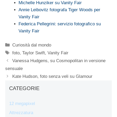
Michelle Hunziker su Vanity Fair
Annie Leibovitz fotografa Tiger Woods per
Vanity Fair
Federica Pellegrini: servizio fotografico su
Vanity Fair
Categorie
Curiosità dal mondo
Tag
foto
,
Taylor Swift
,
Vanity Fair
Vanessa Hudgens, su Cosmopolitan in versione
sensuale
Kate Hudson, foto senza veli su Glamour
CATEGORIE
12 megapixel
Attrezzatura