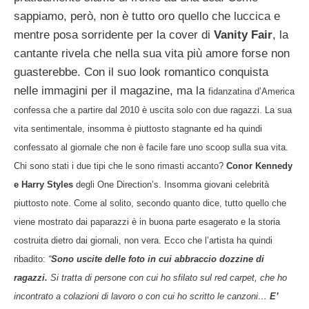
sappiamo, però, non è tutto oro quello che luccica e
mentre posa sorridente per la cover di
Vanity Fair
, la
cantante rivela che nella sua vita più amore forse non
guasterebbe. Con il suo look romantico conquista
nelle immagini per il magazine, ma la
fidanzatina d’America
confessa che a partire dal 2010 è uscita solo con due ragazzi. La sua
vita sentimentale, insomma è piuttosto stagnante ed ha quindi
confessato al giornale che non è facile fare uno scoop sulla sua vita.
Chi sono stati i due tipi che le sono rimasti accanto?
Conor Kennedy
e Harry Styles
degli One Direction’s. Insomma giovani celebrità
piuttosto note. Come al solito, secondo quanto dice, tutto quello che
viene mostrato dai paparazzi è in buona parte esagerato e la storia
costruita dietro dai giornali, non vera. Ecco che l’artista ha quindi
ribadito:
“
Sono uscite delle foto in cui abbraccio dozzine di
ragazzi.
Si tratta di persone con cui ho sfilato sul red carpet, che ho
incontrato a colazioni di lavoro o con cui ho scritto le canzoni…
E’