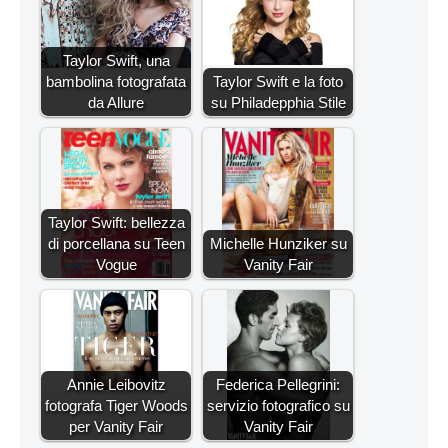
Taylor Swift, una
bambolina fotografata
Taylor Swift e la foto
da Allure
su Philadepphia Stile
Taylor Swift: bellezza
di porcellana su Teen
Michelle Hunziker su
Vogue
Vanity Fair
Annie Leibovitz
Federica Pellegrini:
fotografa Tiger Woods
servizio fotografico su
per Vanity Fair
Vanity Fair