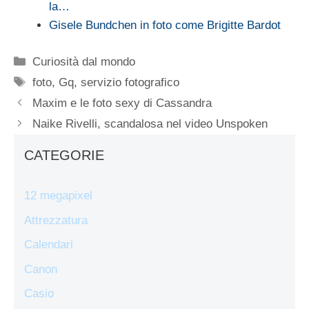
la…
Gisele Bundchen in foto come Brigitte Bardot
Categorie
Curiosità dal mondo
Tag
foto
,
Gq
,
servizio fotografico
Maxim e le foto sexy di Cassandra
Naike Rivelli, scandalosa nel video Unspoken
CATEGORIE
12 megapixel
Attrezzatura
Calendari
Canon
Casio