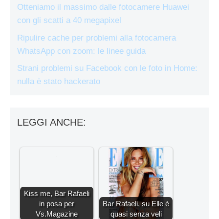
Otteniamo il massimo dalle fotocamere Huawei
con gli scatti a 40 megapixel
Ripulire cache per problemi alla fotocamera
WhatsApp con zoom: le linee guida
Strani problemi su Facebook con le foto in Home:
nulla è stato hackerato
LEGGI ANCHE:
Kiss me, Bar Rafaeli
in posa per
Bar Rafaeli, su Elle è
Vs.Magazine
quasi senza veli